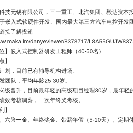
科技无锡有限公司，三一重工、北汽集团、毅达资本
于嵌入式软硬件开发。国内最大第三方汽车电控开发
链接了解投递
/www.maka.im/danyeviewer/8378717/L8A55GUJW83
位】嵌入式控制器研发工程师（40-50名）
点】
计划，目前已有辅导机构进场。
研发团队，平均年龄25-30岁。
岗级晋升，目前最年轻的高级项目经理30岁，最年轻
绩效考核调薪，一次年终奖考核。
利】
、六险一金、年终奖金、带薪年假（5-10天）、定