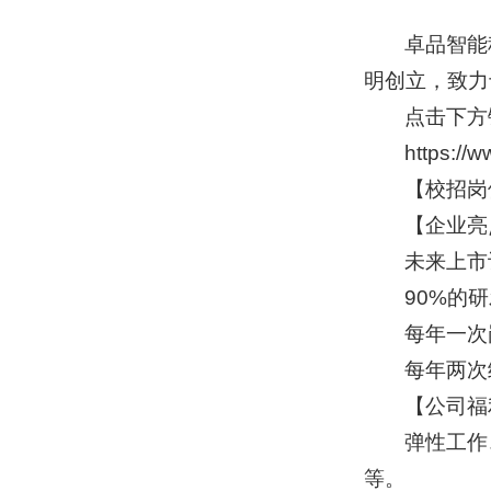
卓品智能
明创立，致力
点击下方
https:/
【校招岗
【企业亮
未来上市
90%的
每年一次
每年两次
【公司福
弹性工作
等。